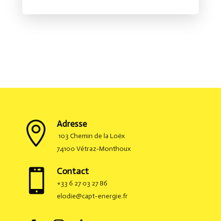
Adresse

103 Chemin de la Loëx
74100 Vétraz-Monthoux
Contact

+33 6 27 03 27 86
elodie@capt-energie.fr