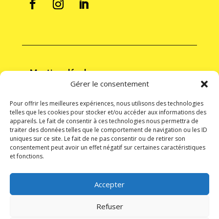
Mentions légales
Gérer le consentement
Mentions Légales
Politique de cookies
Pour offrir les meilleures expériences, nous utilisons des technologies
telles que les cookies pour stocker et/ou accéder aux informations des
Politique de confidentialité
appareils. Le fait de consentir à ces technologies nous permettra de
traiter des données telles que le comportement de navigation ou les ID
Conditions générales
uniques sur ce site. Le fait de ne pas consentir ou de retirer son
consentement peut avoir un effet négatif sur certaines caractéristiques
Conditions générales d’utilisation
et fonctions.
Conditions générales de vente
Accepter
Déjà client ?
Se connecter
Refuser
Prendre un abonnement