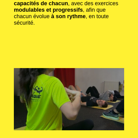
capacités de chacun
, avec des exercices
modulables et progressifs
, afin que
chacun évolue
à son rythme
, en toute
sécurité.