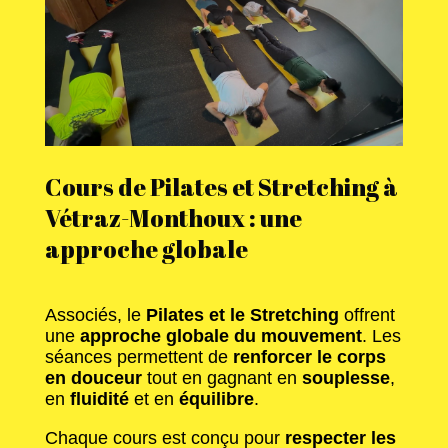
Cours de Pilates et Stretching à
Vétraz-Monthoux : une
approche globale
Associés, le
Pilates et le Stretching
offrent
une
approche globale du mouvement
. Les
séances permettent de
renforcer le corps
en douceur
tout en gagnant en
souplesse
,
en
fluidité
et en
équilibre
.
Chaque cours est conçu pour
respecter les