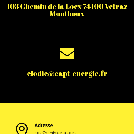
103 Chemin de la Loex 74100 Vetraz
Monthoux

elodie@capt-energie.fr
Adresse

103 Chemin de la Loëx