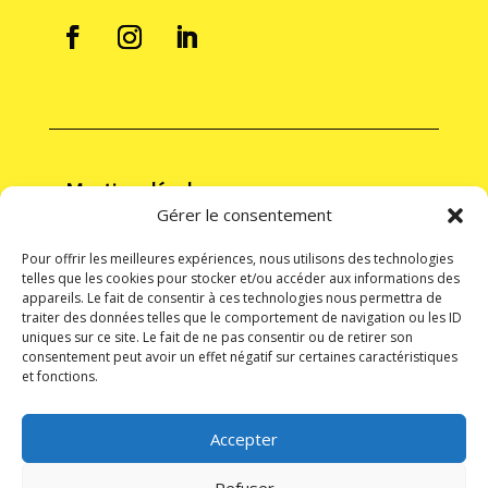
Mentions légales
Gérer le consentement
Mentions Légales
Politique de cookies
Pour offrir les meilleures expériences, nous utilisons des technologies
telles que les cookies pour stocker et/ou accéder aux informations des
Politique de confidentialité
appareils. Le fait de consentir à ces technologies nous permettra de
traiter des données telles que le comportement de navigation ou les ID
Conditions générales
uniques sur ce site. Le fait de ne pas consentir ou de retirer son
consentement peut avoir un effet négatif sur certaines caractéristiques
Conditions générales d’utilisation
et fonctions.
Conditions générales de vente
Accepter
Déjà client ?
Se connecter
Refuser