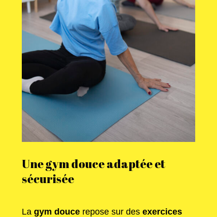
Une gym douce adaptée et
sécurisée
La
gym douce
repose sur des
exercices