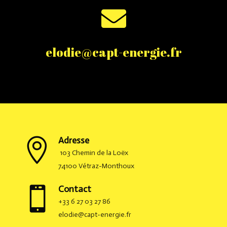

elodie@capt-energie.fr
Adresse

103 Chemin de la Loëx
74100 Vétraz-Monthoux
Contact

+33 6 27 03 27 86
elodie@capt-energie.fr