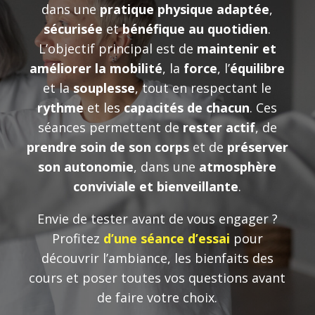
dans une
pratique physique adaptée
,
sécurisée
et
bénéfique au quotidien
.
L’objectif principal est de
maintenir et
améliorer la mobilité
, la
force
, l’
équilibre
et la
souplesse
, tout en respectant le
rythme
et les
capacités de chacun
. Ces
séances permettent de
rester actif
, de
prendre soin de son corps
et de
préserver
son autonomie
, dans une
atmosphère
conviviale et bienveillante
.
Envie de tester avant de vous engager ?
Profitez
d’une séance d’essai
pour
découvrir l’ambiance, les bienfaits des
cours et poser toutes vos questions avant
de faire votre choix.