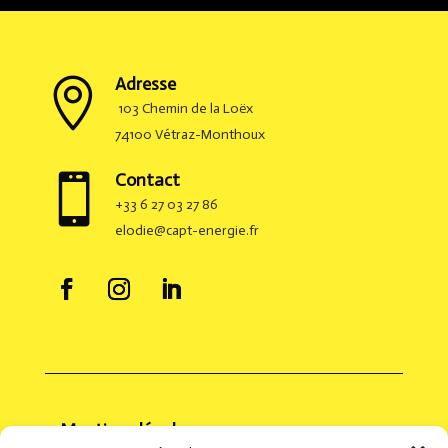
Adresse

103 Chemin de la Loëx
74100 Vétraz-Monthoux
Contact

+33 6 27 03 27 86
elodie@capt-energie.fr
Mentions légales